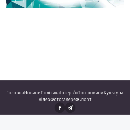
Головна
Новини
Політика
Інтерв'ю
Топ-новини
Культура
Відео
Фотогалерея
Спорт