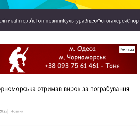
олітика
Інтерв'ю
Топ-новини
Культура
Відео
Фотогалерея
Спор
Реклама
рноморська отримав вирок за пограбування
.2025
Новини