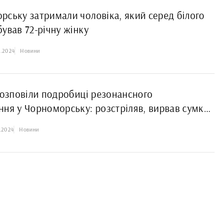
рську затримали чоловіка, який серед білого
ував 72-річну жінку
8.2024
Новини
 розповіли подробиці резонансного
ння у Чорноморську: розстріляв, вирвав сумку
 мопеді
.2024
Новини