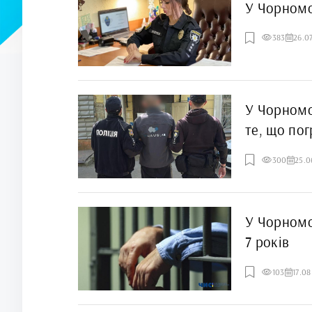
У Чорномор
383
26.0
У Чорномо
те, що по
300
25.0
У Чорномо
7 років
103
17.0