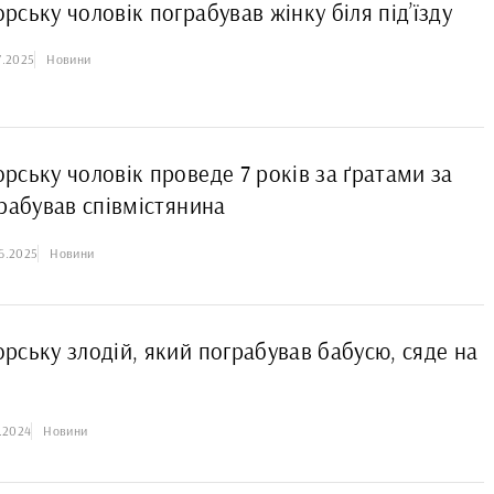
ську чоловік пограбував жінку біля під’їзду
7.2025
Новини
рську чоловік проведе 7 років за ґратами за
грабував співмістянина
6.2025
Новини
рську злодій, який пограбував бабусю, сяде на
8.2024
Новини