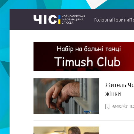
Головна
Новини
П
Житель Чо
жінки
192
21.11