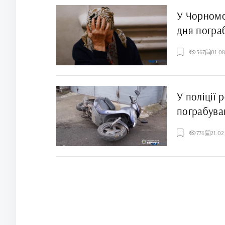
У Чорномо
дня пограб
367
01.0
У поліції
пограбува
та втік на
776
21.02