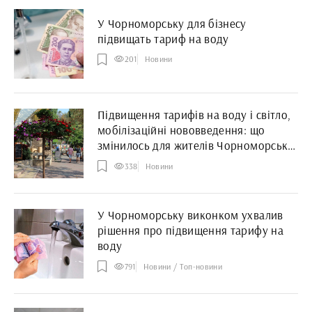
У Чорноморську для бізнесу
підвищать тариф на воду
201
Новини
Підвищення тарифів на воду і світло,
мобілізаційні нововведення: що
змінилось для жителів Чорноморська
з 1 червня
338
Новини
У Чорноморську виконком ухвалив
рішення про підвищення тарифу на
воду
791
Новини / Топ-новини