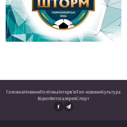
Головна
Новини
Політика
Інтерв'ю
Топ-новини
Культура
Відео
Фотогалерея
Спорт