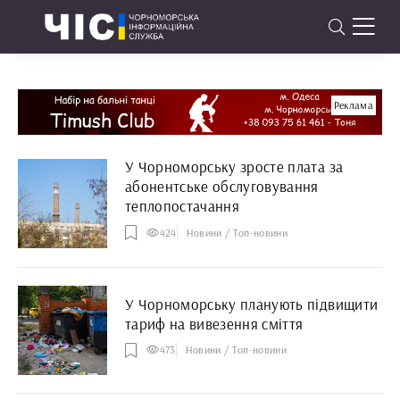
Реклама
У Чорноморську зросте плата за
абонентське обслуговування
теплопостачання
424
Новини / Топ-новини
У Чорноморську планують підвищити
тариф на вивезення сміття
473
Новини / Топ-новини