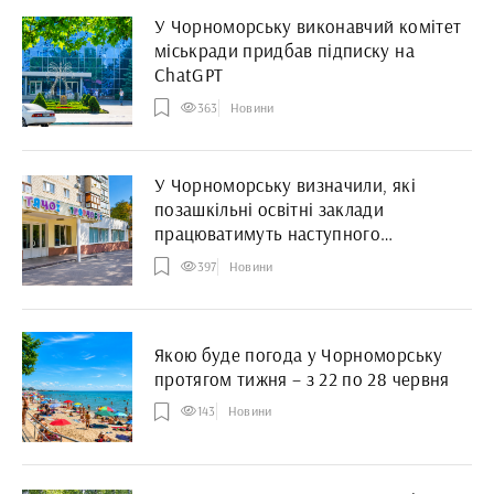
У Чорноморську виконавчий комітет
міськради придбав підписку на
ChatGPT
363
Новини
У Чорноморську визначили, які
позашкільні освітні заклади
працюватимуть наступного
навчального року
397
Новини
Якою буде погода у Чорноморську
протягом тижня – з 22 по 28 червня
143
Новини