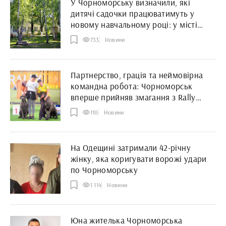
У Чорноморську визначили, які
дитячі садочки працюватимуть у
новому навчальному році: у місті
буде 53 групи
733
Новини
Партнерство, грація та неймовірна
командна робота: Чорноморськ
вперше прийняв змагання з Rally
Obedience
110
Новини
На Одещині затримали 42-річну
жінку, яка коригувати ворожі удари
по Чорноморську
1 114
Новини
Юна жителька Чорноморська