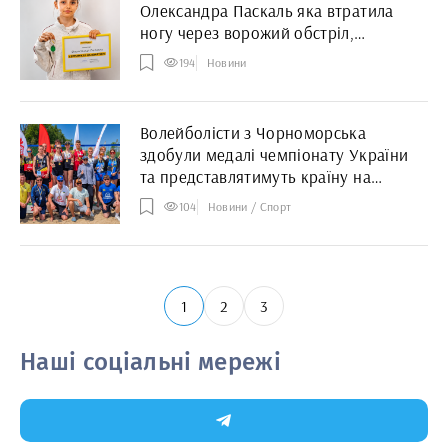
Олександра Паскаль яка втратила
ногу через ворожий обстріл,
отримала квартиру у Києві
194
Новини
Волейболісти з Чорноморська
здобули медалі чемпіонату України
та представлятимуть країну на
міжнародній арені
104
Новини / Спорт
1
2
3
Наші соціальні мережі