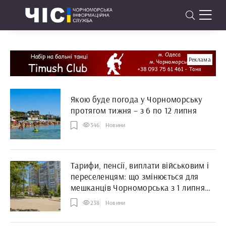
Реклама
Якою буде погода у Чорноморську
протягом тижня – з 6 по 12 липня
346
Новини
Тарифи, пенсії, виплати військовим і
переселенцям: що змінюється для
мешканців Чорноморська з 1 липня
2026 року
238
Новини