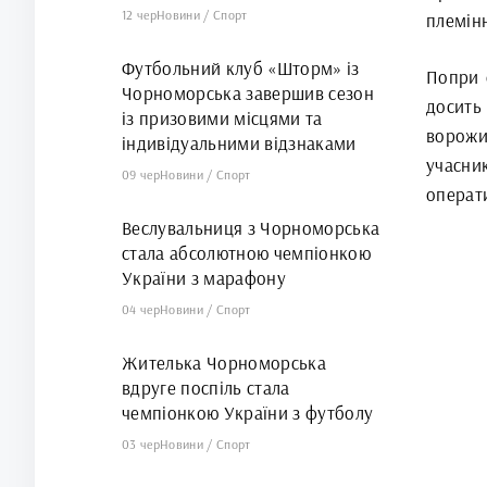
12 чер
Новини
/
Спорт
племін
Футбольний клуб «Шторм» із
Попри 
Чорноморська завершив сезон
досить 
із призовими місцями та
ворожи
індивідуальними відзнаками
учасни
09 чер
Новини
/
Спорт
операт
Веслувальниця з Чорноморська
стала абсолютною чемпіонкою
України з марафону
04 чер
Новини
/
Спорт
Жителька Чорноморська
вдруге поспіль стала
чемпіонкою України з футболу
03 чер
Новини
/
Спорт