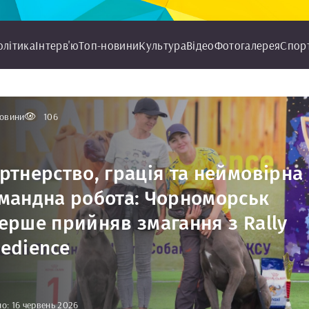
олітика
Інтерв'ю
Топ-новини
Культура
Відео
Фотогалерея
Спор
овини
106
ртнерство, грація та неймовірна
мандна робота: Чорноморськ
ерше прийняв змагання з Rally
edience
о: 16 червень 2026