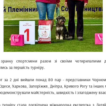
зранку спортсмени разом зі своїми чотирилапими д
лись за першість турніру.
рт за 2 дні вийшли понад 80 пар - представники Чорном
Одеси, Харкова, Запоріжжя, Дніпра, Кривого Рогу та інших м
родемонстрували майстерність, швидкість і злагоджену вза
 турніру стала досвідчена міжнародна експертка з Латві