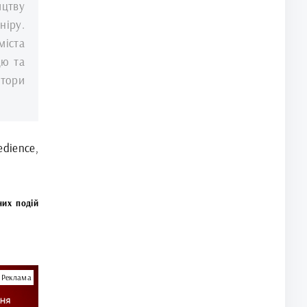
ицтву
іру.
міста
цю та
атори
dience,
них подій
Реклама