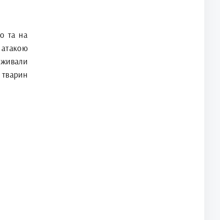
о та на
ю атакою
оживали
 тварин