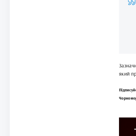
Зазначи
який п
Підписуй
Чорномо