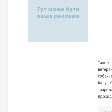
Також 
ветера
собак, 
Rally 
тварин
проходя