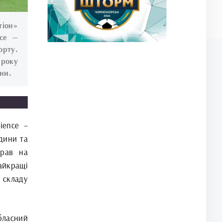
тіон»
nce —
орту.
 року
їни.
ience –
дини та
рав на
айкращі
 складу
бласний