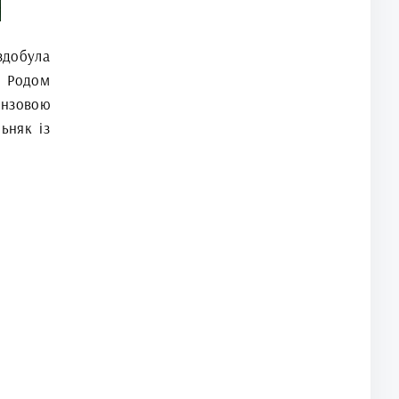
здобула
 Родом
нзовою
ьняк із