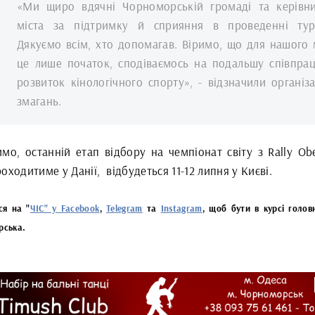
«Ми щиро вдячні Чорноморській громаді та керівн
міста за підтримку й сприяння в проведенні турн
Дякуємо всім, хто допомагав. Віримо, що для нашого 
це лише початок, сподіваємось на подальшу співпра
розвиток кінологічного спорту», - відзначили організ
змагань.
мо, останній етап відбору на чемпіонат світу з Rally Obe
роходитиме у Данії,
відбудеться 11-12 липня у Києві.
ся на "
ЧІС" у Facebook
,
Telegram
та
Instagram
, щоб бути в курсі голов
рська.