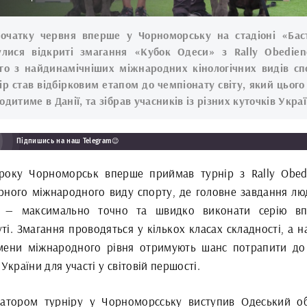
очатку червня вперше у Чорноморську на стадіоні «Бас
улися відкриті змагання «Кубок Одеси» з Rally Obedie
го з найдинамічніших міжнародних кінологічних видів сп
ір став відбірковим етапом до чемпіонату світу, який цього
одитиме в Данії, та зібрав учасників із різних куточків Укра
Підпишись на наш Telegram😉
року Чорноморськ вперше приймав турнір з Rally Obed
рного міжнародного виду спорту, де головне завдання лю
 — максимально точно та швидко виконати серію вп
і. Змагання проводяться у кількох класах складності, а н
мени міжнародного рівня отримують шанс потрапити до
 України для участі у світовій першості.
затором турніру у Чорноморсську виступив Одеський о