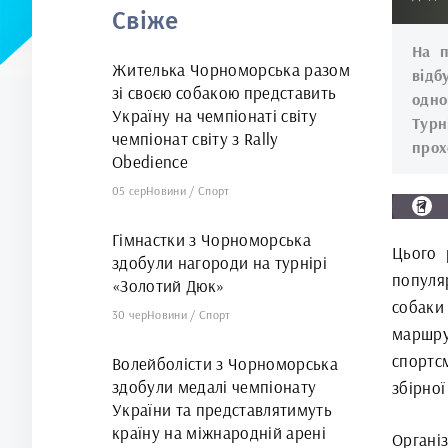
Свіже
арені
На п
Жителька Чорноморська разом
відб
зі своєю собакою представить
одно
Україну на чемпіонаті світу
Турн
чемпіонат світу з Rally
прох
Obedience
05 сер
Новини
/
Спорт
Гімнастки з Чорноморська
Цього 
здобули нагороди на турнірі
популя
«Золотий Дюк»
собаки
30 чер
Новини
/
Спорт
маршрут
спортс
Волейболісти з Чорноморська
здобули медалі чемпіонату
збірної
України та представлятимуть
країну на міжнародній арені
Органі