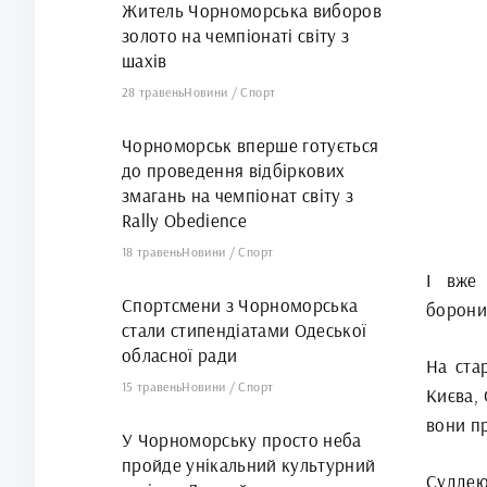
Житель Чорноморська виборов
золото на чемпіонаті світу з
шахів
28 травень
Новини
/
Спорт
Чорноморськ вперше готується
до проведення відбіркових
змагань на чемпіонат світу з
Rally Obedience
18 травень
Новини
/
Спорт
І вже 
Спортсмени з Чорноморська
борони
стали стипендіатами Одеської
обласної ради
На ста
15 травень
Новини
/
Спорт
Києва, 
вони п
У Чорноморську просто неба
пройде унікальний культурний
Суддею