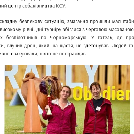
ний центр собаківництва КСУ.
складну безпекову ситуацію, змагання пройшли масштабн
високому рівні. Дні турніру збіглися з черговою масовано
х безпілотників по Чорноморськую. У готель, де пр
ки, влучив дрон, який, на щастя, не здетонував. Людей та
ивно евакуювали, ніхто не постраждав.