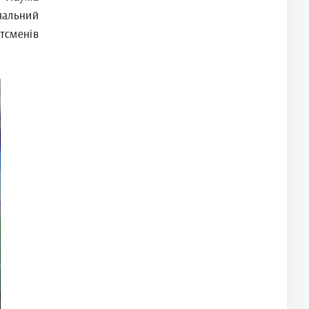
чальний
ртсменів