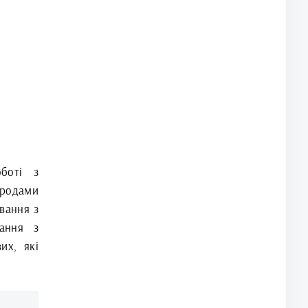
боті з
ородами
вання з
вання з
их, які