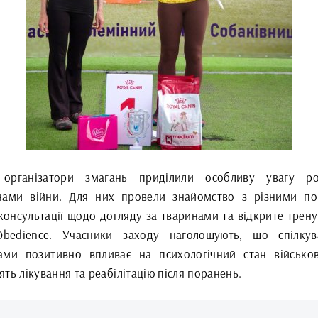
організатори змагань приділили особливу увагу ро
нами війни. Для них провели знайомство з різними п
консультації щодо догляду за тваринами та відкрите трену
Obedience. Учасники заходу наголошують, що спілку
ами позитивно впливає на психологічний стан військов
ть лікування та реабілітацію після поранень.