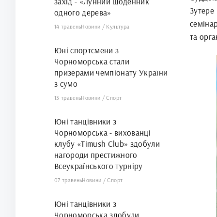
захід - «Лунний щоденник
Зутере
одного дерева»
семінар
14 травень
Новини
/
Культура
та орга
Юні спортсмени з
Чорноморська стали
призерами чемпіонату України
з сумо
13 травень
Новини
/
Спорт
Юні танцівники з
Чорноморська - вихованці
клубу «Timush Club» здобули
нагороди престижного
Всеукраїнського турніру
07 травень
Новини
/
Спорт
Юні танцівники з
Чорноморська здобули