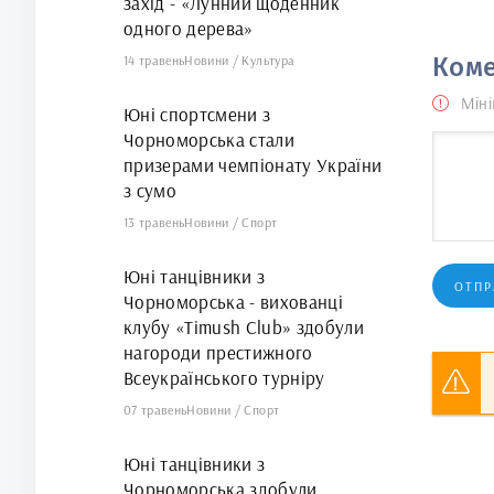
захід - «Лунний щоденник
одного дерева»
14 травень
Новини
/
Культура
Коме
Міні
Юні спортсмени з
Чорноморська стали
призерами чемпіонату України
з сумо
13 травень
Новини
/
Спорт
Юні танцівники з
ОТПР
Чорноморська - вихованці
клубу «Timush Club» здобули
нагороди престижного
Всеукраїнського турніру
07 травень
Новини
/
Спорт
Юні танцівники з
Чорноморська здобули