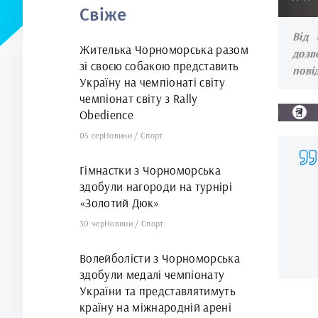
Свіже
арені
Від 
Жителька Чорноморська разом
дозв
зі своєю собакою представить
пові
Україну на чемпіонаті світу
чемпіонат світу з Rally
Obedience
05 сер
Новини
/
Спорт
Гімнастки з Чорноморська
здобули нагороди на турнірі
«Золотий Дюк»
30 чер
Новини
/
Спорт
Волейболісти з Чорноморська
здобули медалі чемпіонату
України та представлятимуть
країну на міжнародній арені