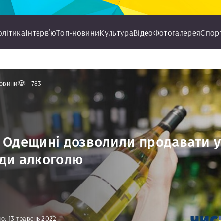
олітика
Інтерв'ю
Топ-новини
Культура
Відео
Фотогалерея
Спор
овини
783
 Одещині дозволили продавати у
ди алкоголю
о: 13 травень 2022