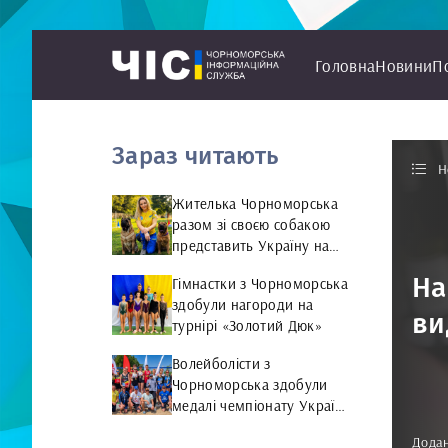
Головна
Новини
П
Зараз читають
Н
Жителька Чорноморська
разом зі своєю собакою
представить Україну на
чемпіонаті світу чемпіонат
На
Гімнастки з Чорноморська
світу з Rally Obedience
здобули нагороди на
ви
турнірі «Золотий Дюк»
Волейболісти з
Чорноморська здобули
медалі чемпіонату України
та представлятимуть
Додан
країну на міжнародній