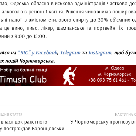
ємо, Одеська обласна військова адміністрація частково до
алкоголю в регіоні 1 квітня. Рішення чиновників поширюва
льні напої із вмістом етилового спирту до 30% об'ємних о
а це вино, пиво, лікер, шампанське та портвейн. Їх про
ний з 9:00 до 15:00.
уйся на
"ЧІС" у Facebook
,
Telegram
та
Instagram
, щоб бути
их подій Чорноморська.
ЕДНЯ СТАТТЯ
НАСТУПНА 
 внаслідок ракетного
У Чорноморську прогнозуют
лу постраждав Воронцовський