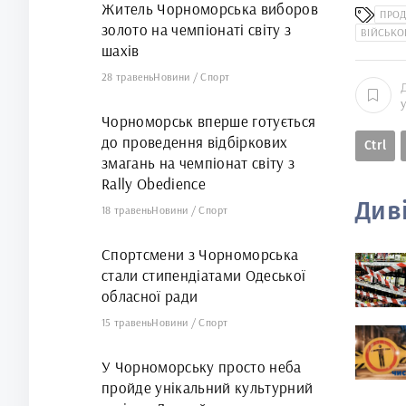
Житель Чорноморська виборов
ПРО
золото на чемпіонаті світу з
ВІЙСЬКО
шахів
28 травень
Новини
/
Спорт
Чорноморськ вперше готується
до проведення відбіркових
Ctrl
змагань на чемпіонат світу з
Rally Obedience
Див
18 травень
Новини
/
Спорт
Спортсмени з Чорноморська
стали стипендіатами Одеської
обласної ради
15 травень
Новини
/
Спорт
У Чорноморську просто неба
пройде унікальний культурний