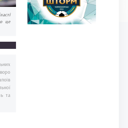
ласті
ро це
льних
воро
поїв
льної
нь та