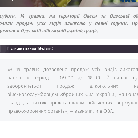
суботи, 14 травня, на території Одеси та Одеської об
олили продаж усіх видів алкоголю у певні години. П
домили в Одеській військовій адміністрації.
Підпишись на наш Telegram😉
«З 14 травня дозволено продаж усіх видів алкого
напоїв в період з 09.00 до 18.00. Й надалі су
забороняється продаж алкогольних на
військовослужбовцям Збройних Сил України, Націона
гвардії, а також представникам військових формува
правоохоронних органів», — зазначили в ОВА.