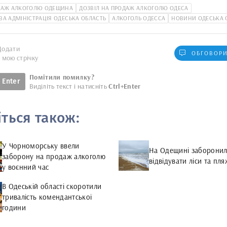
ДАЖ АЛКОГОЛЮ ОДЕЩИНА
ДОЗВІЛ НА ПРОДАЖ АЛКОГОЛЮ ОДЕСА
ВА АДМІНІСТРАЦІЯ ОДЕСЬКА ОБЛАСТЬ
АЛКОГОЛЬ ОДЕССА
НОВИНИ ОДЕСЬКА 
Додати
ОБГОВОРИ
у мою стрічку
Помітили помилку?
Enter
Виділіть текст і натисніть
Ctrl+Enter
іться також:
У Чорноморську ввели
На Одещині заборони
заборону на продаж алкоголю
відвідувати ліси та пля
у воєнний час
В Одеській області скоротили
тривалість комендантської
години