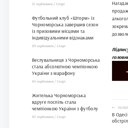
Нагада
12 чер
Новини
/
Спорт
продаж 
Футбольний клуб «Шторм» із
алкого
Чорноморська завершив сезон
зокрем
із призовими місцями та
дозволе
індивідуальними відзнаками
09 чер
Новини
/
Спорт
Підпис
головн
Веслувальниця з Чорноморська
стала абсолютною чемпіонкою
України з марафону
04 чер
Новини
/
Спорт
Жителька Чорноморська
вдруге поспіль стала
чемпіонкою України з футболу
ПОПЕР
В Одесі
03 чер
Новини
/
Спорт
обстрі
палац