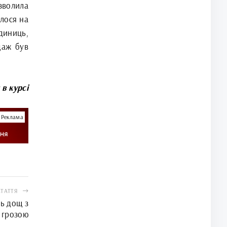
зволила
лося на
диниць,
даж був
 в курсі
Реклама
СТАТТЯ
ь дощ з
грозою