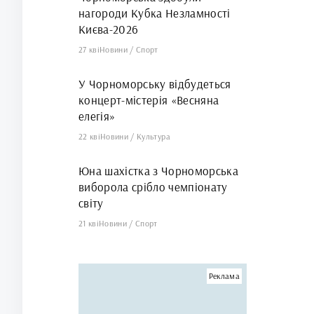
нагороди Кубка Незламності
Києва-2026
27 кві
Новини
/
Спорт
У Чорноморську відбудеться
концерт-містерія «Весняна
елегія»
22 кві
Новини
/
Культура
Юна шахістка з Чорноморська
виборола срібло чемпіонату
світу
21 кві
Новини
/
Спорт
Реклама