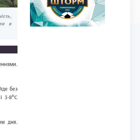
ість,
ли в
еннями.
йде без
і 3-8°С
ом дня.