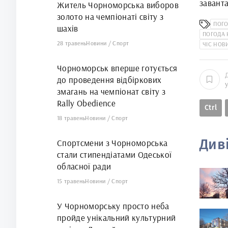
заванта
Житель Чорноморська виборов
13 у Ч
золото на чемпіонаті світу з
ПОГ
шахів
ПОГОДА
28 травень
Новини
/
Спорт
ЧІС НОВ
Чорноморськ вперше готується
до проведення відбіркових
змагань на чемпіонат світу з
Rally Obedience
Ctrl
18 травень
Новини
/
Спорт
Див
Спортсмени з Чорноморська
стали стипендіатами Одеської
обласної ради
15 травень
Новини
/
Спорт
У Чорноморську просто неба
пройде унікальний культурний