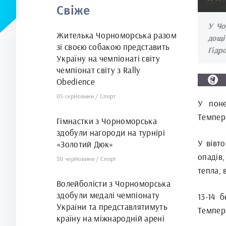
Свіже
арені
У Чо
Жителька Чорноморська разом
дощ
зі своєю собакою представить
Гідр
Україну на чемпіонаті світу
чемпіонат світу з Rally
Obedience
05 сер
Новини
/
Спорт
У поне
Темпера
Гімнастки з Чорноморська
здобули нагороди на турнірі
У вівт
«Золотий Дюк»
опадів
30 чер
Новини
/
Спорт
тепла, 
Волейболісти з Чорноморська
здобули медалі чемпіонату
13-14 
України та представлятимуть
Темпера
країну на міжнародній арені