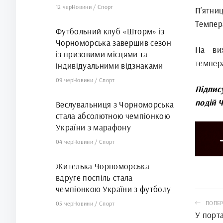
12 чер
Новини
/
Спорт
П’ятни
Темпера
Футбольний клуб «Шторм» із
Чорноморська завершив сезон
На вих
із призовими місцями та
темпера
індивідуальними відзнаками
09 чер
Новини
/
Спорт
Підпис
подій 
Веслувальниця з Чорноморська
стала абсолютною чемпіонкою
України з марафону
04 чер
Новини
/
Спорт
Жителька Чорноморська
вдруге поспіль стала
чемпіонкою України з футболу
ПОПЕР
03 чер
Новини
/
Спорт
У порт