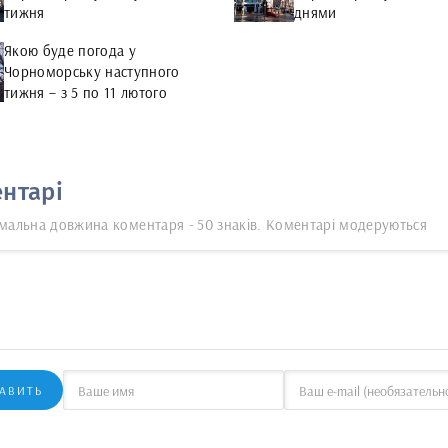
тижня
днями
Якою буде погода у
Чорноморську наступного
тижня – з 5 по 11 лютого
нтарі
мальна довжина коментаря - 50 знаків. Коментарі модеруються
АВИТЬ