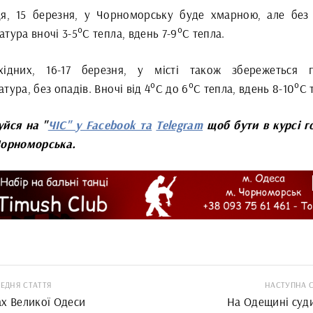
ця, 15 березня, у Чорноморську буде хмарною, але без 
тура вночі 3-5°С тепла, вдень 7-9°С тепла.
ідних, 16-17 березня, у місті також збережеться 
тура, без опадів. Вночі від 4°С до 6°С тепла, вдень 8-10°С 
уйся на "
ЧІС" у Facebook та
Telegram
щоб бути в курсі г
Чорноморська.
ЕДНЯ СТАТТЯ
НАСТУПНА 
ах Великої Одеси
На Одещині суд