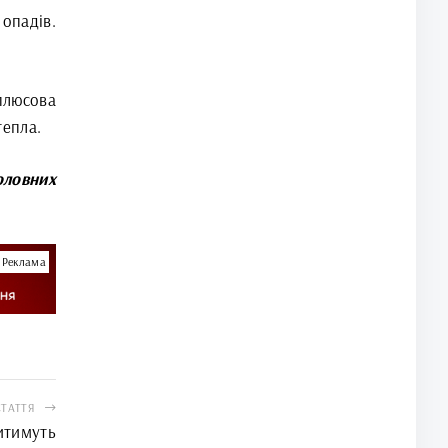
опадів.
плюсова
тепла.
оловних
Реклама
СТАТТЯ
итимуть