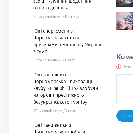
захід - «Лунний щоденник
одного дерева»
14 травень
Новини
/
Культура
Юні спортсмени з
Чорноморська стали
призерами чемпіонату України
з сумо
Коме
13 травень
Новини
/
Спорт
Міні
Юні танцівники з
Чорноморська - вихованці
клубу «Timush Club» здобули
нагороди престижного
Всеукраїнського турніру
07 травень
Новини
/
Спорт
ОТПР
Юні танцівники з
Чорноморська здобули