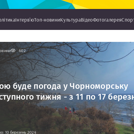
олітика
Інтерв'ю
Топ-новини
Культура
Відео
Фотогалерея
Спор
овини
602
ою буде погода у Чорноморську
ступного тижня - з 11 по 17 берез
о: 10 березень 2024