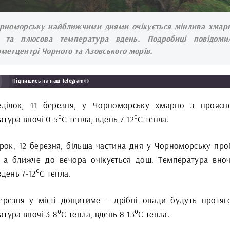
рноморську найближчими днями очікується мінлива хмарн
і та плюсова температура вдень. Подробиці повідоми
ометцентрі Чорного та Азовського морів.
Підпишись на наш Telegram😉
ділок, 11 березня, у Чорноморську хмарно з проясн
тура вночі 0-5°С тепла, вдень 7-12°С тепла.
орок, 12 березня, більша частина дня у Чорноморську про
, а ближче до вечора очікується дощ. Температура вноч
вдень 7-12°С тепла.
березня у місті дощитиме – дрібні опади будуть протяг
тура вночі 3-8°С тепла, вдень 8-13°С тепла.