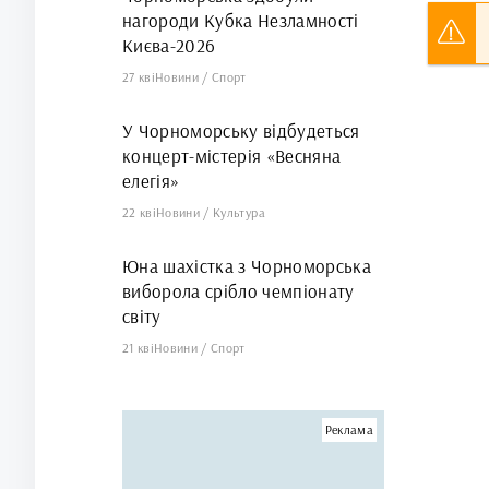
нагороди Кубка Незламності
Києва-2026
27 кві
Новини
/
Спорт
У Чорноморську відбудеться
концерт-містерія «Весняна
елегія»
22 кві
Новини
/
Культура
Юна шахістка з Чорноморська
виборола срібло чемпіонату
світу
21 кві
Новини
/
Спорт
Реклама