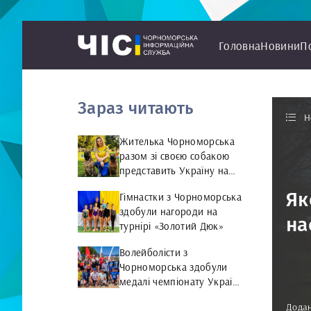
Головна
Новини
П
Зараз читають
Н
Жителька Чорноморська
разом зі своєю собакою
представить Україну на
чемпіонаті світу чемпіонат
Як
Гімнастки з Чорноморська
світу з Rally Obedience
здобули нагороди на
на
турнірі «Золотий Дюк»
Волейболісти з
Чорноморська здобули
медалі чемпіонату України
та представлятимуть
Додан
країну на міжнародній