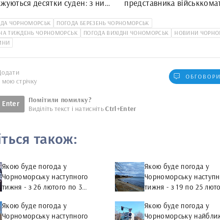
жуються десятки суден: з низ
представника військкомат
орноморську
«відмазував» від моб
ОДА ЧОРНОМОРСЬК
ПОГОДА БЕРЕЗЕНЬ ЧОРНОМОРСЬК
 НА ТИЖДЕНЬ ЧОРНОМОРСЬК
ПОГОДА ВИХІДНІ ЧОНОМОРСЬК
НОВИНИ ЧОРНО
ИНИ
Додати
ОБГОВОРИ
у мою стрічку
Помітили помилку?
Enter
Виділіть текст і натисніть
Ctrl+Enter
іться також:
Якою буде погода у
Якою буде погода у
Чорноморську наступного
Чорноморську наступн
тижня - з 26 лютого по 3
тижня - з 19 по 25 лют
березня
Якою буде погода у
Якою буде погода у
Чорноморську наступного
Чорноморську найбли