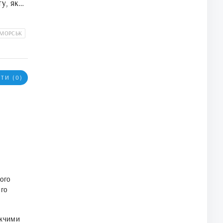
у, який
ілізації
МОРСЬК
ТИ (0)
ого
ого
жчими