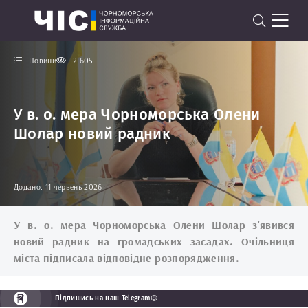
Новини
2 605
У в. о. мера Чорноморська Олени
Шолар новий радник
Додано: 11 червень 2026
У в. о. мера Чорноморська Олени Шолар з'явився
новий радник на громадських засадах. Очільниця
міста підписала відповідне розпорядження.
Підпишись на наш Telegram😉