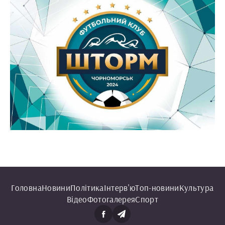
Головна
Новини
Політика
Інтерв'ю
Топ-новини
Культура
Відео
Фотогалерея
Спорт