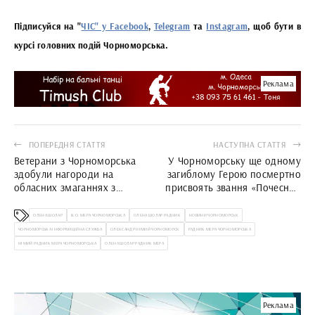
Підписуйся на "
ЧІС" у Facebook
,
Telegram
та
Instagram
, щоб бути в
курсі головних подій Чорноморська.
Реклама
ПОПЕРЕДНЯ СТАТТЯ
НАСТУПНА СТАТТЯ
Ветерани з Чорноморська
У Чорноморську ще одному
здобули нагороди на
загиблому Герою посмертно
обласних змаганнях з
присвоять звання «Почесний
адаптивного спорту
громадянин міської
територіальної громади»
ОЛЕНА ШОЛАР
В. О. МЕРА ЧОРНОМОРСЬКА
ОЛЕНА ШОЛАР РАДНИК
НОВИНИ ЧОРНОМОРСЬК
ЧОРНОМОРСЬКА ІНФОРМАЦІЙНА СЛУЖБА
ОЛЕКСАНДР НІМИЙ ЧОРНОМОРСК
РАДНИК МЕРА ЧОРНОМОРСЬКА
НІМИЙ РАДНИК МЕРА ЧОРНОМОРСЬКА
ОЛЕНА ШОЛАР РАДНИК МЕРА
Реклама