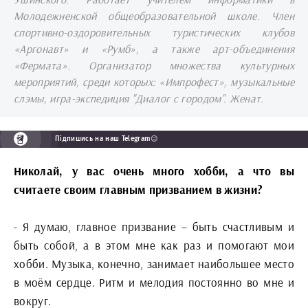
Молодежненской общеобразовательной школе. Член
спортивно-оздоровительных туристических клубов
«Аргонавт» и «Румб», а также арт-объединения
«Фермата». Организатор множества культурных
мероприятий, среди которых: «Импрофест», музыкальные
слэмы, игра-экспедиция "Диалог с городом". Женат.
Підпишись на наш Telegram😉
Николай, у вас очень много хобби, а что вы
считаете своим главным призванием в жизни?
- Я думаю, главное призвание – быть счастливым и
быть собой, а в этом мне как раз и помогают мои
хобби. Музыка, конечно, занимает наибольшее место
в моём сердце. Ритм и мелодия постоянно во мне и
вокруг.